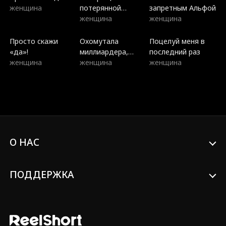
женщина
потерянной
запретным Альфой
наследницы
женщина
женщина
Просто скажи
Охомутала
Поцелуй меня в
«да»!
миллиардера,
последний раз
женщина
теперь он мой
женщина
женщина
муж
О НАС
ПОДДЕРЖКА