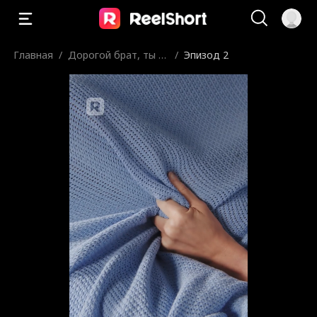
Главная
/
Дорогой брат, ты о
/
Эпизод 2
поздал с любовью.