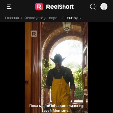
Главная
/
Йеллоустоун: корол
/
Эпизод 2
ь Монтаны
Пока мы не объединили их по
всей Монтане.