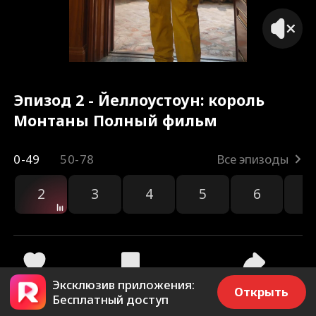
Эпизод 2 - Йеллоустоун: король
Монтаны Полный фильм
0-49
50-78
Все эпизоды
2
3
4
5
6
7
Эксклюзив приложения:
2.2k
962
Поделиться
Открыть
Бесплатный доступ