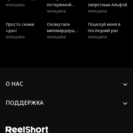
женщина
потерянной
запретным Альфой
наследницы
женщина
женщина
Просто скажи
Охомутала
Поцелуй меня в
«да»!
миллиардера,
последний раз
женщина
теперь он мой
женщина
женщина
муж
О НАС
ПОДДЕРЖКА