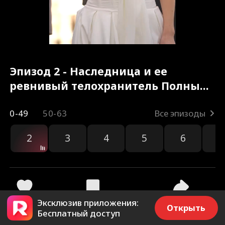
Эпизод 2 - Наследница и ее
ревнивый телохранитель Полный
фильм
0-49
50-63
Все эпизоды
2
3
4
5
6
7
Эксклюзив приложения:
3.1k
2k
Поделиться
Открыть
Бесплатный доступ