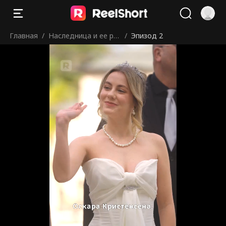
Главная
/
Наследница и ее ре
/
Эпизод 2
внивый телохраните
ль