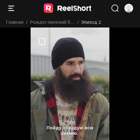
Главная
/
Рождественский бр
/
Эпизод 2
ак с бездомным мил
лиардером