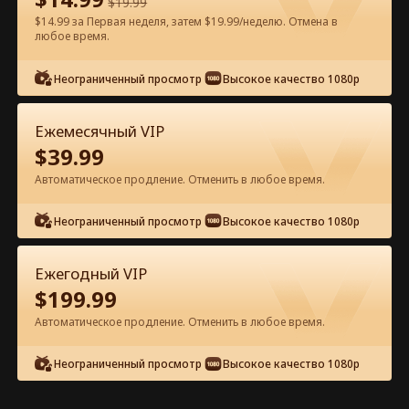
$
19.99
$14.99 за Первая неделя, затем $19.99/неделю. Отмена в
Смотреть бесплатно в приложении
любое время.
Неограниченный просмотр
Высокое качество 1080p
Ежемесячный VIP
$
39.99
Автоматическое продление. Отменить в любое время.
Эпизод 21 - Три брата испортили
Неограниченный просмотр
Высокое качество 1080p
меня Полный фильм
Ежегодный VIP
0-49
50-71
Все эпизоды
$
199.99
Автоматическое продление. Отменить в любое время.
21
22
23
24
25
2
Неограниченный просмотр
Высокое качество 1080p