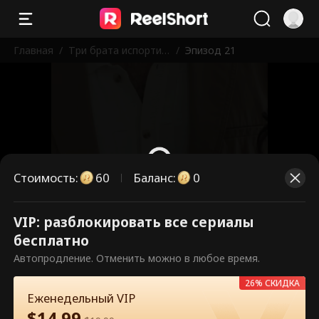
Главная
/
Три брата испортил
/
Эпизод 21
и меня
Стоимость
:
60
Баланс
:
0
VIP: разблокировать все сериалы
Это платные эпизоды.
бесплатно
Разблокируйте, чтобы смотреть.
Автопродление. Отменить можно в любое время.
26% СКИДКА
Еженедельный VIP
60
Разблокировать сейчас
$
14.99