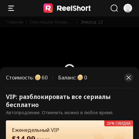
Главная
/
Она нашла бездомн
/
Эпизод 22
ого мужа-миллиард
ера на Рождество
Стоимость
:
60
Баланс
:
0
VIP: разблокировать все сериалы
Это платные эпизоды.
бесплатно
Разблокируйте, чтобы смотреть.
Автопродление. Отменить можно в любое время.
26% СКИДКА
Еженедельный VIP
60
Разблокировать сейчас
$
14.99