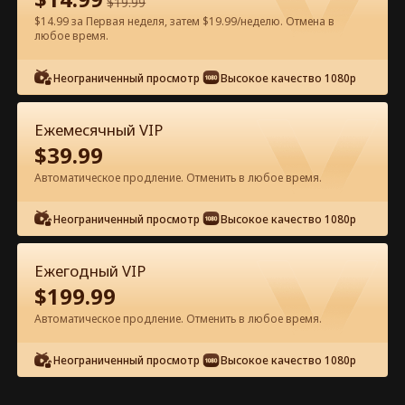
$
19.99
$14.99 за Первая неделя, затем $19.99/неделю. Отмена в
Смотреть бесплатно в приложении
любое время.
Неограниченный просмотр
Высокое качество 1080p
Ежемесячный VIP
$
39.99
Автоматическое продление. Отменить в любое время.
Эпизод 22 - Она нашла бездомного
Неограниченный просмотр
Высокое качество 1080p
мужа-миллиардера на Рождество
Полный фильм
Ежегодный VIP
0-49
50-71
Все эпизоды
$
199.99
Автоматическое продление. Отменить в любое время.
22
23
24
25
26
2
Неограниченный просмотр
Высокое качество 1080p