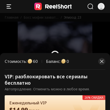
Главная
/
Босс мафии захваты
/
Эпизод 23
вает старшую школ
у
Стоимость
:
60
Баланс
:
0
VIP: разблокировать все сериалы
Это платные эпизоды.
бесплатно
Разблокируйте, чтобы смотреть.
Автопродление. Отменить можно в любое время.
26% СКИДКА
Еженедельный VIP
60
Разблокировать сейчас
$
14.99