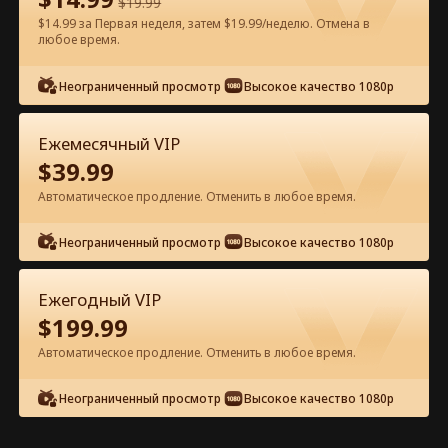
$
19.99
$14.99 за Первая неделя, затем $19.99/неделю. Отмена в
Смотреть бесплатно в приложении
любое время.
Неограниченный просмотр
Высокое качество 1080p
Ежемесячный VIP
$
39.99
Автоматическое продление. Отменить в любое время.
Эпизод 23 - Босс мафии
Неограниченный просмотр
Высокое качество 1080p
захватывает старшую школу
Полный фильм
Ежегодный VIP
0-49
50-67
Все эпизоды
$
199.99
Автоматическое продление. Отменить в любое время.
23
24
25
26
27
2
Неограниченный просмотр
Высокое качество 1080p