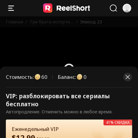
Главная
/
Три брата испортил
/
Эпизод 23
и меня
Стоимость
:
60
Баланс
:
0
VIP: разблокировать все сериалы
Это платные эпизоды.
бесплатно
Разблокируйте, чтобы смотреть.
Автопродление. Отменить можно в любое время.
41% СКИДКА
Еженедельный VIP
60
Разблокировать сейчас
$
12.99