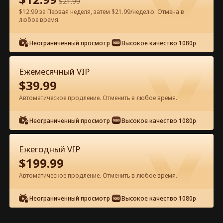
$
21.99
$12.99 за Первая неделя, затем $21.99/неделю. Отмена в
Смотреть бесплатно в приложении
любое время.
Неограниченный просмотр
Высокое качество 1080p
Ежемесячный VIP
$
39.99
Автоматическое продление. Отменить в любое время.
Эпизод 23 - Три брата испортили
Неограниченный просмотр
Высокое качество 1080p
меня Полный фильм
Ежегодный VIP
0-49
50-71
Все эпизоды
$
199.99
Автоматическое продление. Отменить в любое время.
23
24
25
26
27
2
Неограниченный просмотр
Высокое качество 1080p