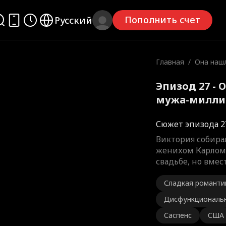
Пополнить счет
Русский
Главная
/
Она наш
ужа-мил
дество
Эпизод 27 -
мужа-милли
Полный фил
Сюжет эпизода 2
Виктория собирал
женихом Карлом 
свадьбе, но вмес
Сладкая романти
Дисфункциональн
Саспенс
США