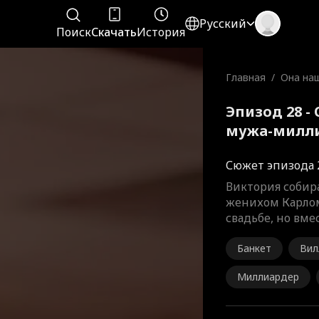
Русский
Поиск
Скачать
История
Главная
/
Она на
ужа-ми
дество
Эпизод 28 -
мужа-милли
Полный фи
Сюжет эпизода 
Виктория собира
женихом Карлом
свадьбе, но вме
Банкет
Вил
Миллиардер