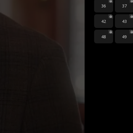
36
37
42
43
48
49