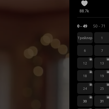
88.7k
0 - 49
50 - 71
Трейлер
1
6
7
12
13
18
19
24
25
30
31