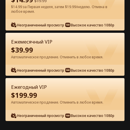
$
19.99
$14.99 за Первая неделя, затем $19.99/неделю. Отмена в
Смотреть бесплатно в приложении
любое время.
Неограниченный просмотр
Высокое качество 1080p
Ежемесячный VIP
$
39.99
Автоматическое продление. Отменить в любое время.
Эпизод 28 - Три брата испортили
Неограниченный просмотр
Высокое качество 1080p
меня Полный фильм
Ежегодный VIP
0-49
50-71
Все эпизоды
$
199.99
Автоматическое продление. Отменить в любое время.
28
29
30
31
32
3
Неограниченный просмотр
Высокое качество 1080p