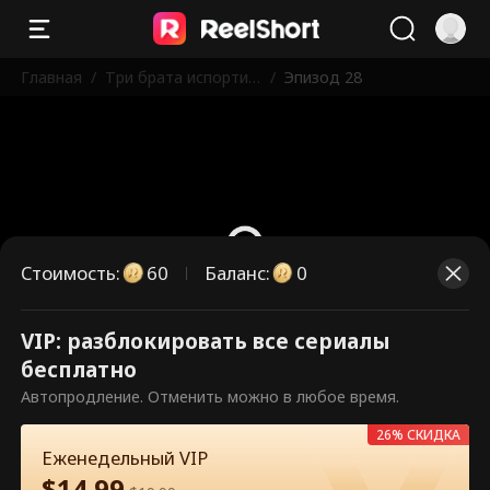
Главная
/
Три брата испортил
/
Эпизод 28
и меня
Стоимость
:
60
Баланс
:
0
VIP: разблокировать все сериалы
Это платные эпизоды.
бесплатно
Разблокируйте, чтобы смотреть.
Автопродление. Отменить можно в любое время.
26% СКИДКА
Еженедельный VIP
60
Разблокировать сейчас
$
14.99