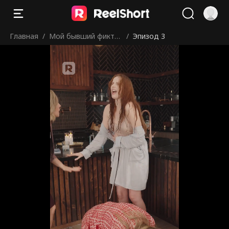
Главная
/
Мой бывший фикти
/
Эпизод 3
вный муж продолжа
ет меня преследова
ть