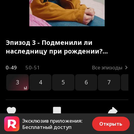
Эпизод 3 - Подменили ли
наследницу при рождении?
Полный фильм
0-49
50-51
Все эпизоды
3
4
5
6
7
8
Эксклюзив приложения:
11.5k
165.1k
Поделиться
Открыть
Бесплатный доступ