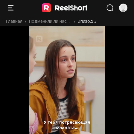
Главная
/
Подменили ли насле
/
Эпизод 3
дницу при рождени
и?