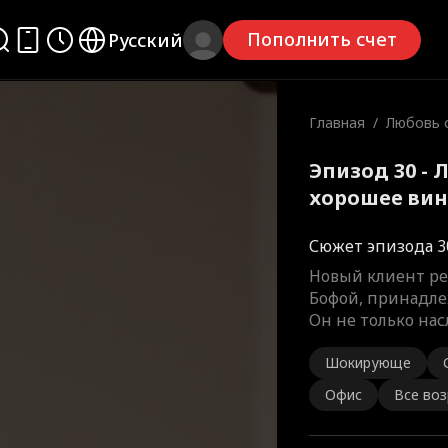
Пополнить счет
Русский
Главная
/
Любовь с
шее вин
Эпизод 30 - 
хорошее ви
Сюжет эпизода 3
Новый клиент ре
Бофой, принадле
Он не только на
Шокирующе
Офис
Все во