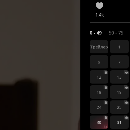
1.4k
0 - 49
50 - 75
Трейлер
1
6
7
12
13
18
19
24
25
30
31