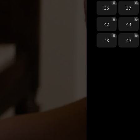
36
37
42
43
48
49