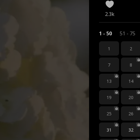
2.3k
1 - 50
51 - 75
1
2
7
8
13
14
19
20
25
26
31
32