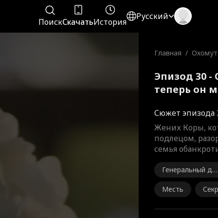
Русский
Поиск
Скачать
История
Главная
/
Охомут
теперь
Эпизод 30 -
теперь он 
Сюжет эпизода 
Жених Коры, ко
подлецом, разор
семья обанкроти
Генеральный ди
ектор
Месть
Сек