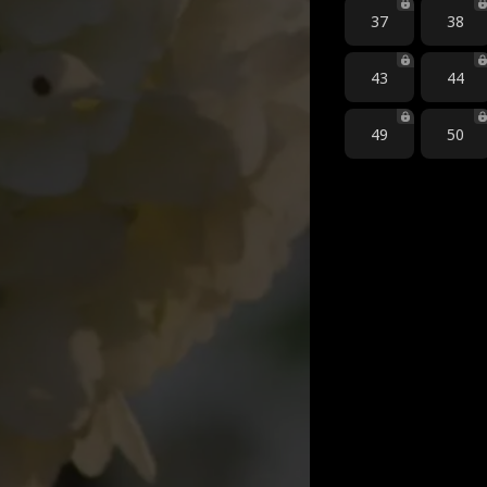
37
38
43
44
49
50