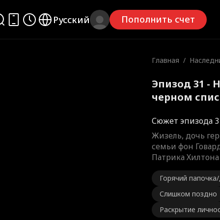
Пополнить счет
Русский
Главная
/
Наследни
м списке
Эпизод 31 - 
черном спи
Сюжет эпизода 3
Жизель, дочь ге
семьи фон Говард
Патрика Хилтона 
Горячий папочка
Слишком поздно
Раскрытие лично