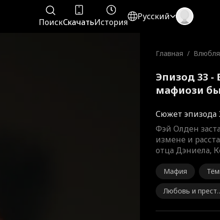
Русский
Поиск
Скачать
История
Главная
/
Влюбля
зи быв
Эпизод 33 -
мафиози б
Сюжет эпизода 
Фэй Олден заста
измене и расста
отца Дэниела, К
Мафия
Тём
Любовь и прест
пление