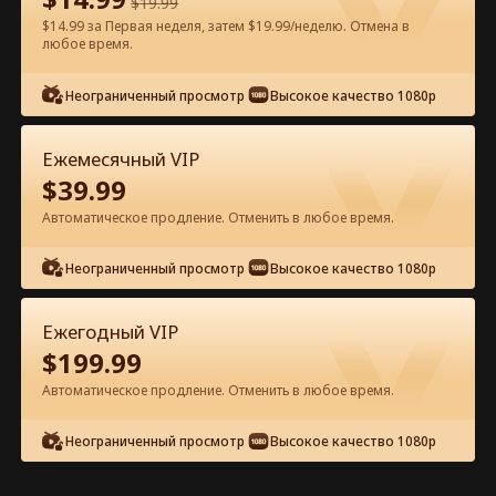
$
19.99
$14.99 за Первая неделя, затем $19.99/неделю. Отмена в
Смотреть бесплатно в приложении
любое время.
Неограниченный просмотр
Высокое качество 1080p
Ежемесячный VIP
$
39.99
Автоматическое продление. Отменить в любое время.
Эпизод 33 - Охомутала
Неограниченный просмотр
Высокое качество 1080p
миллиардера, теперь он мой муж
Полный фильм
Ежегодный VIP
1-50
51-75
Все эпизоды
$
199.99
Автоматическое продление. Отменить в любое время.
33
34
35
36
37
3
Неограниченный просмотр
Высокое качество 1080p