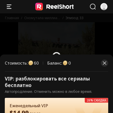
Главная
/
Охомутала миллиар
/
Эпизод 33
дера, теперь он мой
муж
Стоимость
:
60
Баланс
:
0
VIP: разблокировать все сериалы
Это платные эпизоды.
бесплатно
Разблокируйте, чтобы смотреть.
Автопродление. Отменить можно в любое время.
26% СКИДКА
Еженедельный VIP
60
Разблокировать сейчас
$
14.99