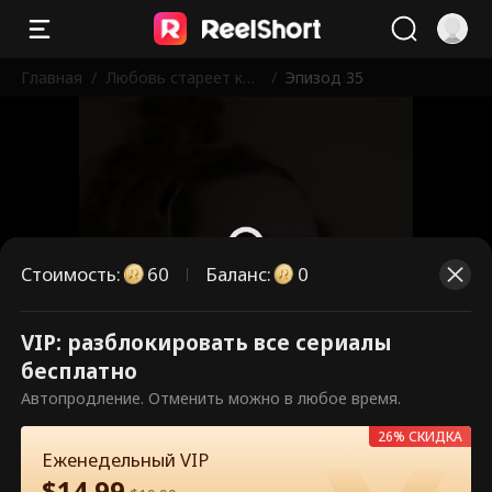
Главная
/
Любовь стареет как
/
Эпизод 35
хорошее вино
Стоимость
:
60
Баланс
:
0
VIP: разблокировать все сериалы
Это платные эпизоды.
бесплатно
Разблокируйте, чтобы смотреть.
Автопродление. Отменить можно в любое время.
26% СКИДКА
Еженедельный VIP
60
Разблокировать сейчас
$
14.99