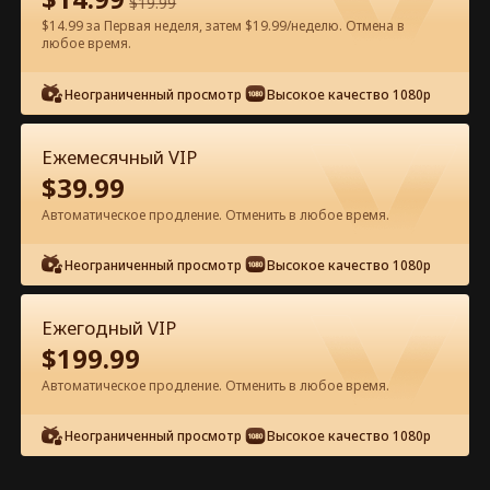
$
19.99
$14.99 за Первая неделя, затем $19.99/неделю. Отмена в
Смотреть бесплатно в приложении
любое время.
Неограниченный просмотр
Высокое качество 1080p
Ежемесячный VIP
$
39.99
Автоматическое продление. Отменить в любое время.
Эпизод 35 - Любовь стареет как
Неограниченный просмотр
Высокое качество 1080p
хорошее вино Полный фильм
Ежегодный VIP
0-49
50-75
Все эпизоды
$
199.99
Автоматическое продление. Отменить в любое время.
35
36
37
38
39
4
Неограниченный просмотр
Высокое качество 1080p