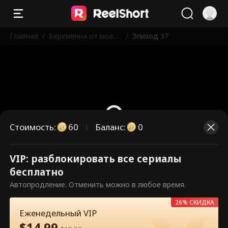
Главная
/
Беременна от моего
/
Эпизод 37
нового босса
Стоимость
:
60
Баланс
:
0
VIP: разблокировать все сериалы
Это платные эпизоды.
бесплатно
Разблокируйте, чтобы смотреть.
Автопродление. Отменить можно в любое время.
26% СКИДКА
Еженедельный VIP
60
Разблокировать сейчас
$
14.99