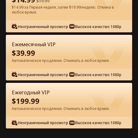
$
19.99
$14.99 за Первая неделя, затем $19.99/неделю. Отмена в
Смотреть бесплатно в приложении
любое время.
Неограниченный просмотр
Высокое качество 1080p
Ежемесячный VIP
$
39.99
Автоматическое продление. Отменить в любое время.
Эпизод 37 - Беременна от моего
Неограниченный просмотр
Высокое качество 1080p
нового босса Полный фильм
Ежегодный VIP
1-50
51-74
Все эпизоды
$
199.99
Автоматическое продление. Отменить в любое время.
37
38
39
40
41
4
Неограниченный просмотр
Высокое качество 1080p