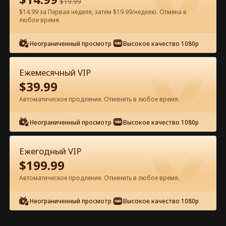
$
19.99
$14.99 за Первая неделя, затем $19.99/неделю. Отмена в
любое время.
Смотреть бесплатно в приложении
Неограниченный просмотр
Высокое качество 1080p
Ежемесячный VIP
$
39.99
Автоматическое продление. Отменить в любое время.
Неограниченный просмотр
Высокое качество 1080p
Эпизод 38 - Влюбляясь в папу-
мафиози бывшего Полный фильм
Ежегодный VIP
$
199.99
0-49
50-94
Все эпизоды
Автоматическое продление. Отменить в любое время.
38
39
40
41
42
4
Неограниченный просмотр
Высокое качество 1080p