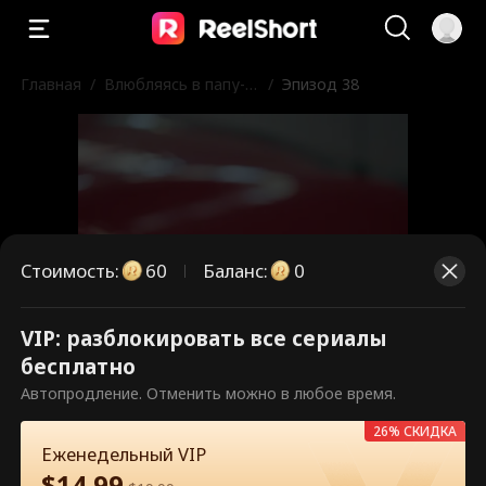
Главная
/
Влюбляясь в папу-м
/
Эпизод 38
афиози бывшего
Стоимость
:
60
Баланс
:
0
VIP: разблокировать все сериалы
Это платные эпизоды.
бесплатно
Разблокируйте, чтобы смотреть.
Автопродление. Отменить можно в любое время.
26% СКИДКА
Еженедельный VIP
60
Разблокировать сейчас
$
14.99