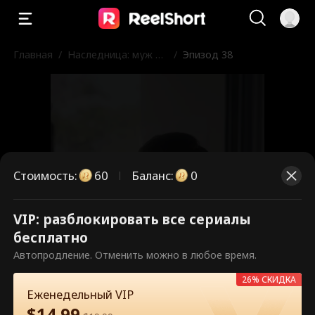
Главная
/
Наследница: муж в
/
Эпизод 38
черном списке
Стоимость
:
60
Баланс
:
0
VIP: разблокировать все сериалы
Это платные эпизоды.
бесплатно
Разблокируйте, чтобы смотреть.
Автопродление. Отменить можно в любое время.
26% СКИДКА
Еженедельный VIP
60
Разблокировать сейчас
$
14.99