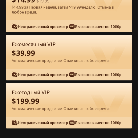
$
19.99
$14.99 за Первая неделя, затем $19.99/неделю. Отмена в
любое время.
Смотреть бесплатно в приложении
Неограниченный просмотр
Высокое качество 1080p
Ежемесячный VIP
$
39.99
Автоматическое продление. Отменить в любое время.
Неограниченный просмотр
Высокое качество 1080p
Эпизод 38 - Наследница: муж в
черном списке Полный фильм
Ежегодный VIP
$
199.99
0-49
50-85
Все эпизоды
Автоматическое продление. Отменить в любое время.
38
39
40
41
42
4
Неограниченный просмотр
Высокое качество 1080p