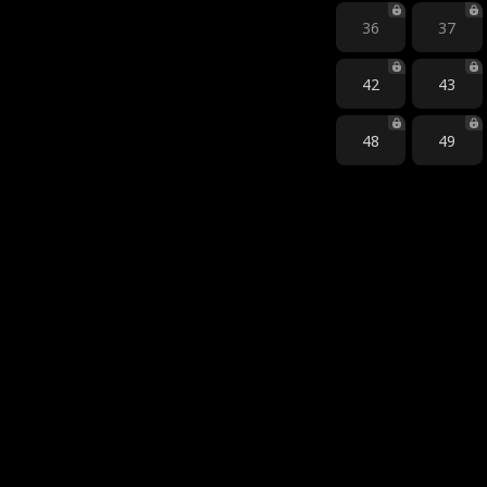
36
37
42
43
48
49