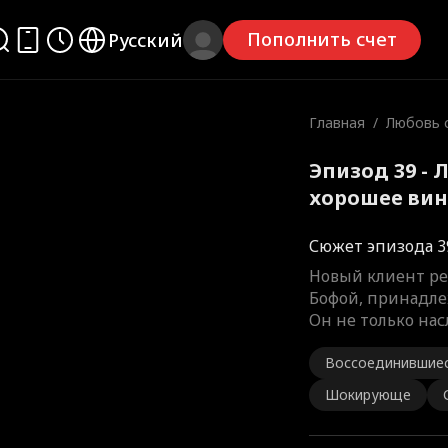
Пополнить счет
Русский
Главная
/
Любовь с
шее вин
Эпизод 39 - 
хорошее ви
Сюжет эпизода 3
Новый клиент ре
Бофой, принадле
Он не только на
Воссоединившие
Шокирующе