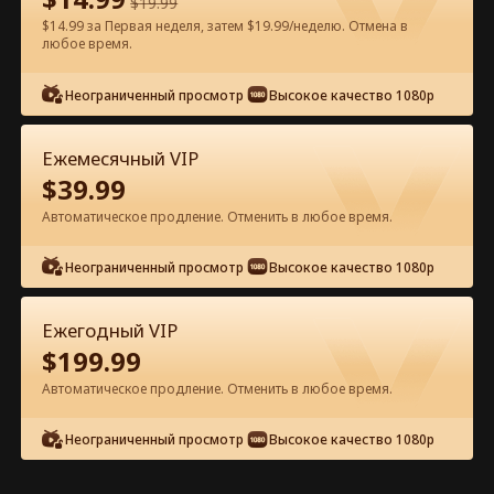
$
19.99
$14.99 за Первая неделя, затем $19.99/неделю. Отмена в
Смотреть бесплатно в приложении
любое время.
Неограниченный просмотр
Высокое качество 1080p
Ежемесячный VIP
$
39.99
Автоматическое продление. Отменить в любое время.
Эпизод 39 - Наследница: муж в
Неограниченный просмотр
Высокое качество 1080p
черном списке Полный фильм
Ежегодный VIP
0-49
50-85
Все эпизоды
$
199.99
Автоматическое продление. Отменить в любое время.
39
40
41
42
43
4
Неограниченный просмотр
Высокое качество 1080p