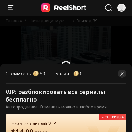
Главная
/
Наследница: муж в
/
Эпизод 39
черном списке
Стоимость
:
60
Баланс
:
0
VIP: разблокировать все сериалы
Это платные эпизоды.
бесплатно
Разблокируйте, чтобы смотреть.
Автопродление. Отменить можно в любое время.
26% СКИДКА
Еженедельный VIP
60
Разблокировать сейчас
$
14.99