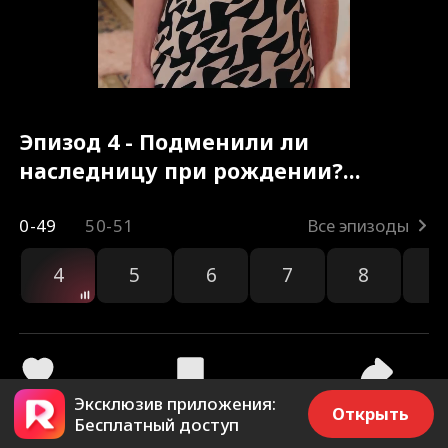
Эпизод 4 - Подменили ли
наследницу при рождении?
Полный фильм
0-49
50-51
Все эпизоды
4
5
6
7
8
9
Эксклюзив приложения:
10.5k
165.1k
Поделиться
Открыть
Бесплатный доступ