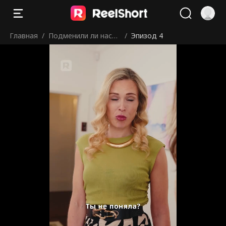
Главная
/
Подменили ли насле
/
Эпизод 4
дницу при рождени
и?