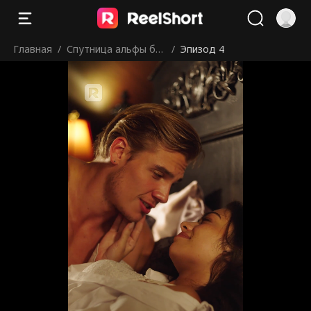
Главная
/
Спутница альфы без
/
Эпизод 4
оков