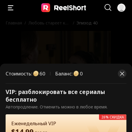
Главная
/
Любовь стареет как
/
Эпизод 40
хорошее вино
Стоимость
:
60
Баланс
:
0
VIP: разблокировать все сериалы
Это платные эпизоды.
бесплатно
Разблокируйте, чтобы смотреть.
Автопродление. Отменить можно в любое время.
26% СКИДКА
Еженедельный VIP
60
Разблокировать сейчас
$
14.99