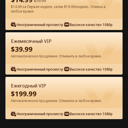
$
19.99
$14.99 за Первая неделя, затем $19.99/неделю. Отмена в
любое время.
Смотреть бесплатно в приложении
Неограниченный просмотр
Высокое качество 1080p
Ежемесячный VIP
$
39.99
Автоматическое продление. Отменить в любое время.
Неограниченный просмотр
Высокое качество 1080p
Эпизод 40 - Любовь стареет как
хорошее вино Полный фильм
Ежегодный VIP
$
199.99
0-49
50-75
Все эпизоды
Автоматическое продление. Отменить в любое время.
40
41
42
43
44
4
Неограниченный просмотр
Высокое качество 1080p