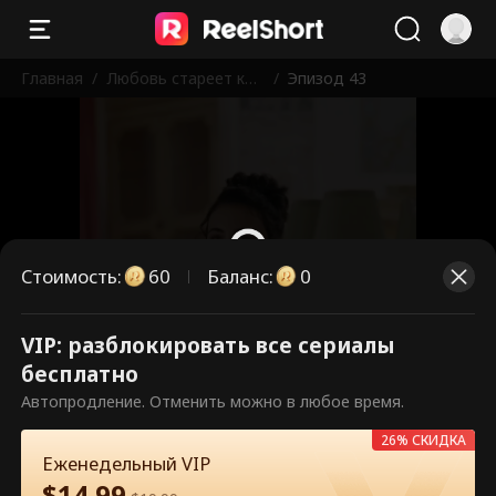
Главная
/
Любовь стареет как
/
Эпизод 43
хорошее вино
Стоимость
:
60
Баланс
:
0
VIP: разблокировать все сериалы
Это платные эпизоды.
бесплатно
Разблокируйте, чтобы смотреть.
Автопродление. Отменить можно в любое время.
26% СКИДКА
Еженедельный VIP
60
Разблокировать сейчас
$
14.99