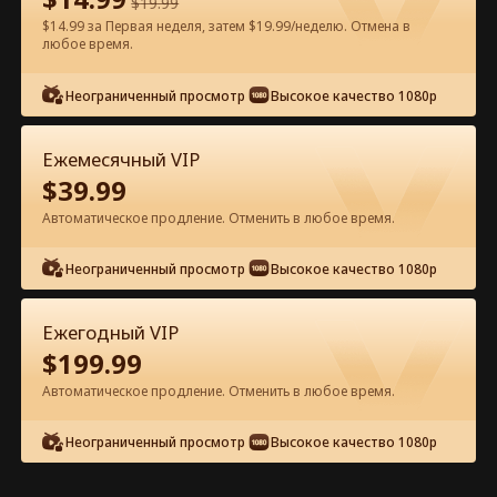
$
19.99
$14.99 за Первая неделя, затем $19.99/неделю. Отмена в
Смотреть бесплатно в приложении
любое время.
Неограниченный просмотр
Высокое качество 1080p
Ежемесячный VIP
$
39.99
Автоматическое продление. Отменить в любое время.
Эпизод 43 - Любовь стареет как
Неограниченный просмотр
Высокое качество 1080p
хорошее вино Полный фильм
Ежегодный VIP
0-49
50-75
Все эпизоды
$
199.99
Автоматическое продление. Отменить в любое время.
43
44
45
46
47
4
Неограниченный просмотр
Высокое качество 1080p