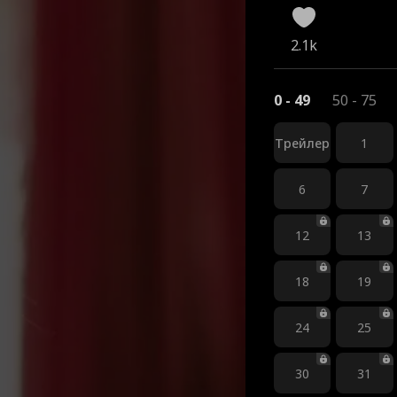
2.1k
0 - 49
50 - 75
Трейлер
1
6
7
12
13
18
19
24
25
30
31