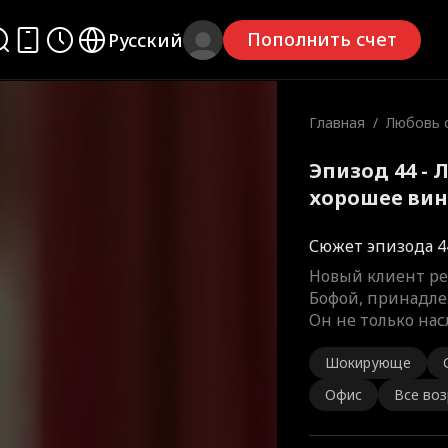
Пополнить счет
Русский
Главная
/
Любовь с
шее вин
Эпизод 44 - 
хорошее ви
Сюжет эпизода 4
Новый клиент ре
Бофой, принадле
Он не только на
Шокирующе
Офис
Все во