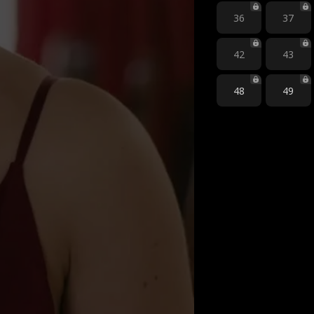
36
37
42
43
48
49