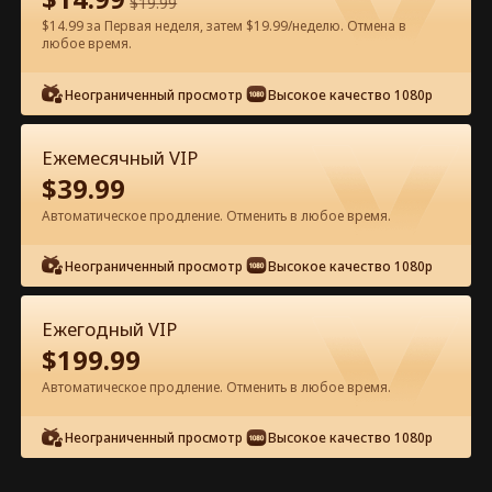
$
19.99
$14.99 за Первая неделя, затем $19.99/неделю. Отмена в
Смотреть бесплатно в приложении
любое время.
Неограниченный просмотр
Высокое качество 1080p
Ежемесячный VIP
$
39.99
Автоматическое продление. Отменить в любое время.
Эпизод 46 - Любовь стареет как
Неограниченный просмотр
Высокое качество 1080p
хорошее вино Полный фильм
Ежегодный VIP
0-49
50-75
Все эпизоды
$
199.99
Автоматическое продление. Отменить в любое время.
44
45
46
47
48
49
Неограниченный просмотр
Высокое качество 1080p