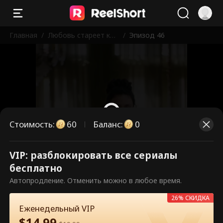
Главная
/
Любовь стареет как
/
Эпизод 46
хорошее вино
Стоимость
:
60
Баланс
:
0
VIP: разблокировать все сериалы
Это платные эпизоды.
бесплатно
Разблокируйте, чтобы смотреть.
Автопродление. Отменить можно в любое время.
26% СКИДКА
Еженедельный VIP
60
Разблокировать сейчас
$
14.99