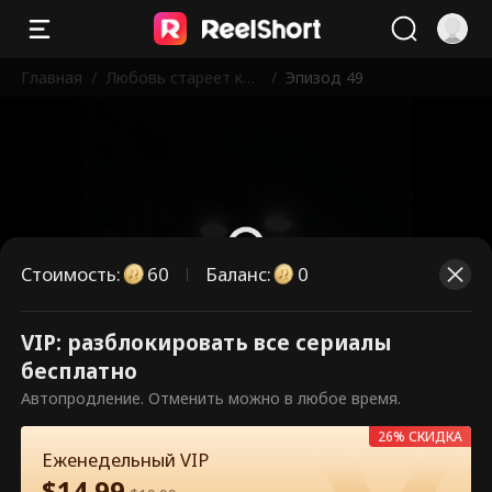
Главная
/
Любовь стареет как
/
Эпизод 49
хорошее вино
Стоимость
:
60
Баланс
:
0
VIP: разблокировать все сериалы
Это платные эпизоды.
бесплатно
Разблокируйте, чтобы смотреть.
Автопродление. Отменить можно в любое время.
26% СКИДКА
Еженедельный VIP
60
Разблокировать сейчас
$
14.99