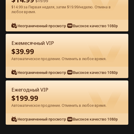
$
19.99
$14.99 за Первая неделя, затем $19.99/неделю. Отмена в
Смотреть бесплатно в приложении
любое время.
Неограниченный просмотр
Высокое качество 1080p
Ежемесячный VIP
$
39.99
Автоматическое продление. Отменить в любое время.
Эпизод 49 - Любовь стареет как
Неограниченный просмотр
Высокое качество 1080p
хорошее вино Полный фильм
Ежегодный VIP
0-49
50-75
Все эпизоды
$
199.99
Автоматическое продление. Отменить в любое время.
44
45
46
47
48
49
Неограниченный просмотр
Высокое качество 1080p