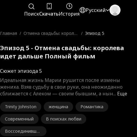
Русский
Поиск
Скачать
История
Главная
/
Отмена свадьбы: короле
/
Эпизод 5
ва идет дальше
Эпизод 5 - Отмена свадьбы: королева
идет дальше Полный фильм
Сюжет эпизода 5
Идеальная жизнь Марии рушится после измены
жениха. Взяв судьбу в свои руки, она неожиданно
сближается с Алеком — своим бывшим, а нын
...
Еще
Trinity Johnston
женщина
Романтика
Современный
В поисках любви
Воссоединившие