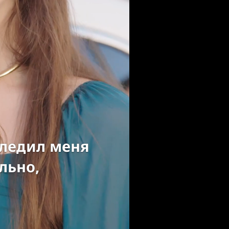
следил меня
льно,