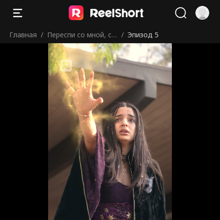
Главная
/
Переспи со мной, см
/
Эпизод 5
ертный!