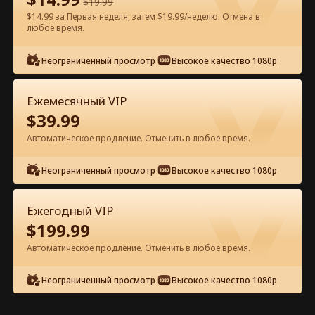
$
19.99
$14.99 за Первая неделя, затем $19.99/неделю. Отмена в
Смотреть бесплатно в приложении
любое время.
Неограниченный просмотр
Высокое качество 1080p
Ежемесячный VIP
$
39.99
Автоматическое продление. Отменить в любое время.
Эпизод 50 - Беременна от моего
Неограниченный просмотр
Высокое качество 1080p
нового босса Полный фильм
Ежегодный VIP
1-50
51-74
Все эпизоды
$
199.99
Автоматическое продление. Отменить в любое время.
45
46
47
48
49
50
Неограниченный просмотр
Высокое качество 1080p