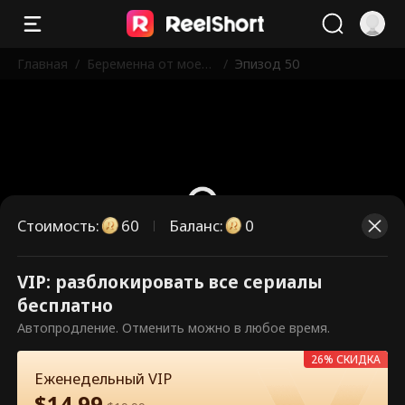
Главная
/
Беременна от моего
/
Эпизод 50
нового босса
Стоимость
:
60
Баланс
:
0
VIP: разблокировать все сериалы
Это платные эпизоды.
бесплатно
Разблокируйте, чтобы смотреть.
Автопродление. Отменить можно в любое время.
26% СКИДКА
Еженедельный VIP
60
Разблокировать сейчас
$
14.99