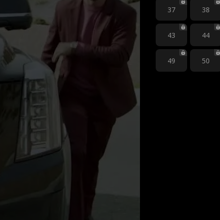
37
38
43
44
49
50