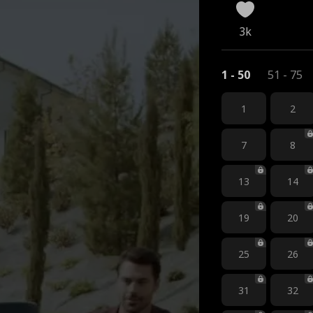
3k
1 - 50
51 - 75
1
2
7
8
13
14
19
20
25
26
31
32