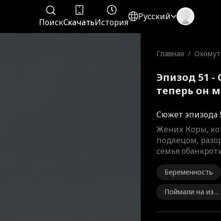
Русский
Поиск
Скачать
История
Главная
/
Охомут
теперь
Эпизод 51 -
теперь он 
Сюжет эпизода 
Жених Коры, ко
подлецом, разор
семья обанкроти
Беременность
Поймали на изм
не