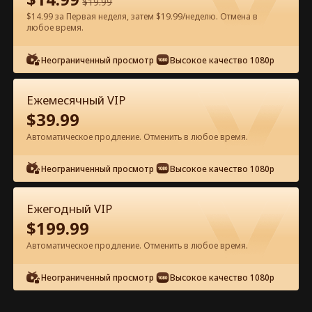
$
19.99
$14.99 за Первая неделя, затем $19.99/неделю. Отмена в
Смотреть бесплатно в приложении
любое время.
Неограниченный просмотр
Высокое качество 1080p
Ежемесячный VIP
$
39.99
Автоматическое продление. Отменить в любое время.
Эпизод 53 - Охомутала
Неограниченный просмотр
Высокое качество 1080p
миллиардера, теперь он мой муж
Полный фильм
Ежегодный VIP
1-50
51-75
Все эпизоды
$
199.99
Автоматическое продление. Отменить в любое время.
53
54
55
56
57
5
Неограниченный просмотр
Высокое качество 1080p