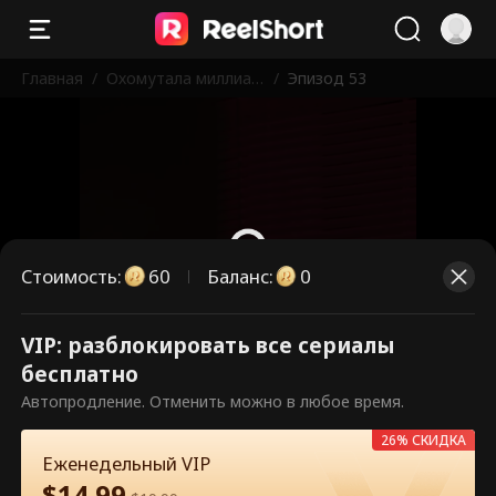
Главная
/
Охомутала миллиар
/
Эпизод 53
дера, теперь он мой
муж
Стоимость
:
60
Баланс
:
0
VIP: разблокировать все сериалы
Это платные эпизоды.
бесплатно
Разблокируйте, чтобы смотреть.
Автопродление. Отменить можно в любое время.
26% СКИДКА
Еженедельный VIP
60
Разблокировать сейчас
$
14.99