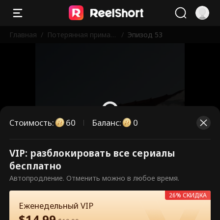
Главная
/
Потерянная прима-б
/
Эпизод 53
алерина
Стоимость
:
60
Баланс
:
0
VIP: разблокировать все сериалы
Это платные эпизоды.
бесплатно
Разблокируйте, чтобы смотреть.
Автопродление. Отменить можно в любое время.
26% СКИДКА
Еженедельный VIP
60
Разблокировать сейчас
$
14.99