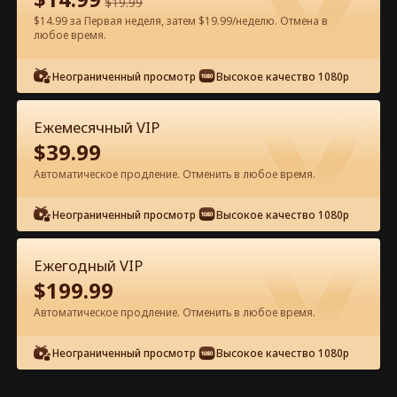
$
19.99
$14.99 за Первая неделя, затем $19.99/неделю. Отмена в
Смотреть бесплатно в приложении
любое время.
Неограниченный просмотр
Высокое качество 1080p
Ежемесячный VIP
$
39.99
Автоматическое продление. Отменить в любое время.
Эпизод 53 - Потерянная прима-
Неограниченный просмотр
Высокое качество 1080p
балерина Полный фильм
Ежегодный VIP
0-49
50-91
Все эпизоды
$
199.99
Автоматическое продление. Отменить в любое время.
53
54
55
56
57
5
Неограниченный просмотр
Высокое качество 1080p