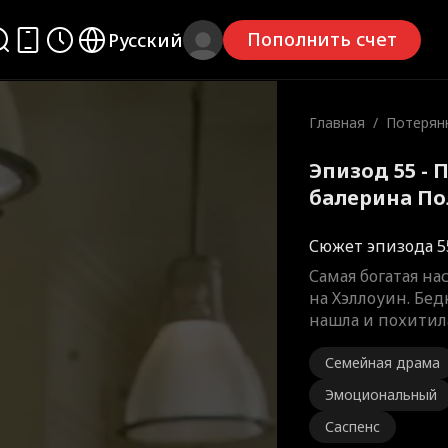
Пополнить счет
Русский
Главная
/
Потерян
ина
Эпизод 55 -
балерина П
Сюжет эпизода 5
Самая богатая н
на Хэллоуин. Бе
нашла и похитил
Семейная драма
Эмоциональный
Саспенс