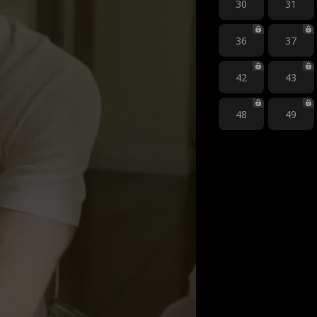
30
31
36
37
42
43
48
49