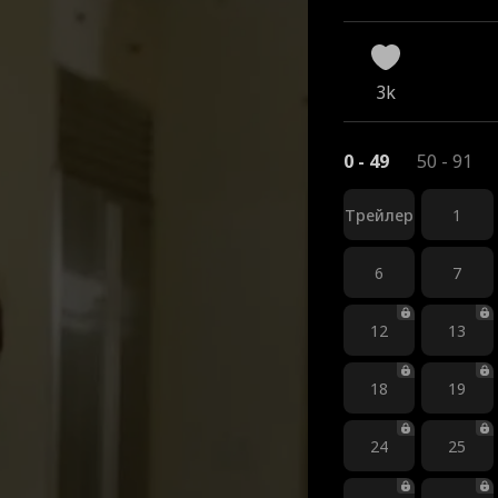
3k
0 - 49
50 - 91
Трейлер
1
6
7
12
13
18
19
24
25