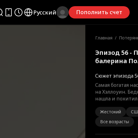
Пополнить счет
Русский
Главная
/
Потерян
ина
Эпизод 56 -
балерина П
Сюжет эпизода 5
Самая богатая н
на Хэллоуин. Бе
нашла и похитил
Жестокий
СШ
Все возрасты