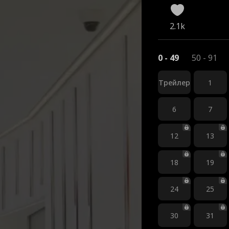
2.1k
0 - 49
50 - 91
Трейлер
1
6
7
12
13
18
19
24
25
30
31