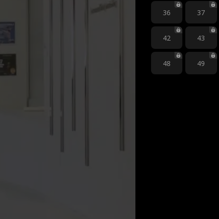
36
37
42
43
48
49