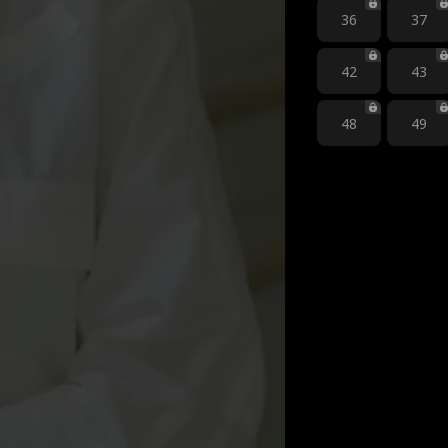
36
37
42
43
48
49