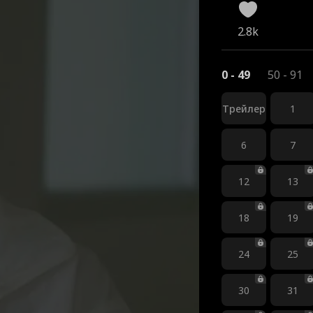
2.8k
0 - 49
50 - 91
Трейлер
1
6
7
12
13
18
19
24
25
30
31