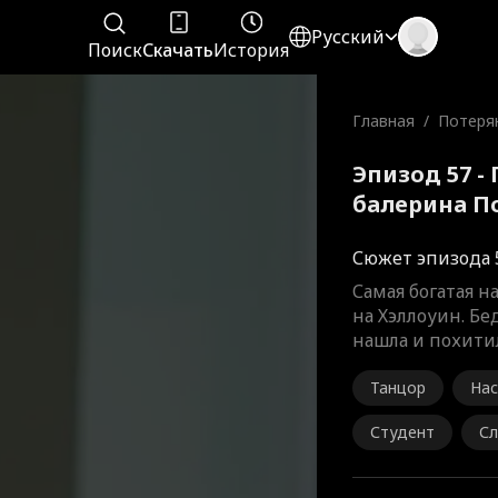
Русский
Поиск
Скачать
История
Главная
/
Потеря
ина
Эпизод 57 -
балерина П
Сюжет эпизода 
Самая богатая 
на Хэллоуин. Б
нашла и похити
Танцор
Нас
ска
Студент
Сл