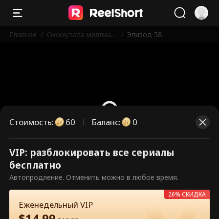
Главная
/
Охомутала миллиар
/
Эпизод 58
дера, теперь он мой
муж
Стоимость
:
60
Баланс
:
0
VIP: разблокировать все сериалы
Это платные эпизоды.
бесплатно
Разблокируйте, чтобы смотреть.
Автопродление. Отменить можно в любое время.
26% СКИДКА
Еженедельный VIP
60
Разблокировать сейчас
$
14.99