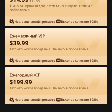
$
19.99
$14.99 за Первая неделя, затем $19.99/неделю. Отмена в
Смотреть бесплатно в приложении
любое время.
Неограниченный просмотр
Высокое качество 1080p
Ежемесячный VIP
$
39.99
Автоматическое продление. Отменить в любое время.
Эпизод 58 - Охомутала
Неограниченный просмотр
Высокое качество 1080p
миллиардера, теперь он мой муж
Полный фильм
Ежегодный VIP
1-50
51-75
Все эпизоды
$
199.99
Автоматическое продление. Отменить в любое время.
58
59
60
61
62
6
Неограниченный просмотр
Высокое качество 1080p