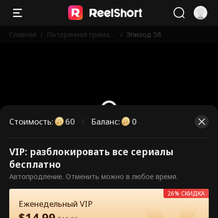
Главная
/
Потерянная прима-б
/
Эпизод 58
алерина
Стоимость
:
60
Баланс
:
0
VIP: разблокировать все сериалы
Это платные эпизоды.
бесплатно
Разблокируйте, чтобы смотреть.
Автопродление. Отменить можно в любое время.
26% СКИДКА
Еженедельный VIP
60
Разблокировать сейчас
$
14.99