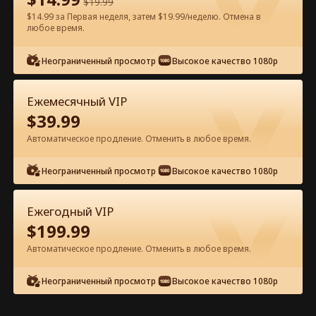
$
19.99
$14.99 за Первая неделя, затем $19.99/неделю. Отмена в
Смотреть бесплатно в приложении
любое время.
Неограниченный просмотр
Высокое качество 1080p
Ежемесячный VIP
$
39.99
Автоматическое продление. Отменить в любое время.
Эпизод 58 - Потерянная прима-
Неограниченный просмотр
Высокое качество 1080p
балерина Полный фильм
Ежегодный VIP
0-49
50-91
Все эпизоды
$
199.99
Автоматическое продление. Отменить в любое время.
58
59
60
61
62
6
Неограниченный просмотр
Высокое качество 1080p