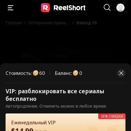
Главная
/
Потерянная прима-б
/
Эпизод 59
алерина
Стоимость
:
60
Баланс
:
0
VIP: разблокировать все сериалы
Это платные эпизоды.
бесплатно
Разблокируйте, чтобы смотреть.
Автопродление. Отменить можно в любое время.
26% СКИДКА
Еженедельный VIP
60
Разблокировать сейчас
$
14.99