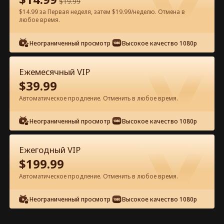
$
19.99
$14.99 за Первая неделя, затем $19.99/неделю. Отмена в
любое время.
Смотреть бесплатно в приложении
Неограниченный просмотр
Высокое качество 1080p
Ежемесячный VIP
$
39.99
Автоматическое продление. Отменить в любое время.
Неограниченный просмотр
Высокое качество 1080p
Эпизод 59 - Потерянная прима-
балерина Полный фильм
Ежегодный VIP
$
199.99
0-49
50-91
Все эпизоды
Автоматическое продление. Отменить в любое время.
59
60
61
62
63
6
Неограниченный просмотр
Высокое качество 1080p