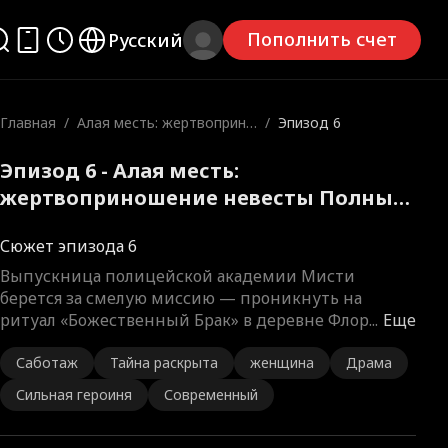
Пополнить счет
Русский
Главная
/
Алая месть: жертвоприно
/
Эпизод 6
шение невесты
Эпизод 6 - Алая месть:
жертвоприношение невесты Полный
фильм
Сюжет эпизода 6
Выпускница полицейской академии Мисти
берется за смелую миссию — проникнуть на
ритуал «Божественный Брак» в деревне Флор
...
Еще
Саботаж
Тайна раскрыта
женщина
Драма
Сильная героиня
Современный