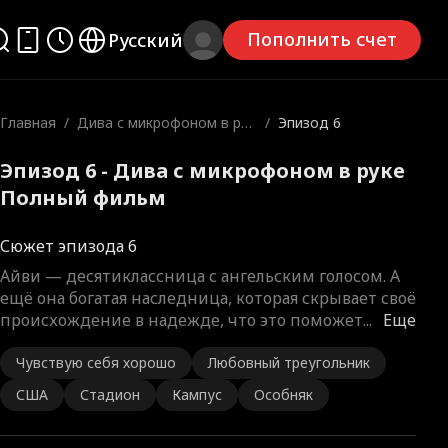
Пополнить счет
Русский
Главная
/
Дива с микрофоном в рук
/
Эпизод 6
е
Эпизод 6 - Дива с микрофоном в руке
Полный фильм
Сюжет эпизода 6
Айви — десятиклассница с ангельским голосом. А
ещё она богатая наследница, которая скрывает своё
происхождение в надежде, что это поможет
...
Еще
Чувствую себя хорошо
Любовный треугольник
США
Стадион
Кампус
Особняк