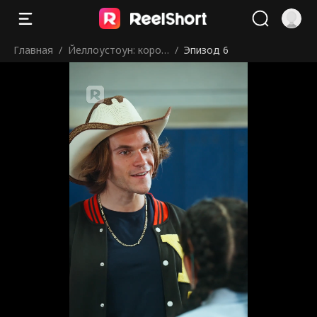
Главная
/
Йеллоустоун: корол
/
Эпизод 6
ь Монтаны