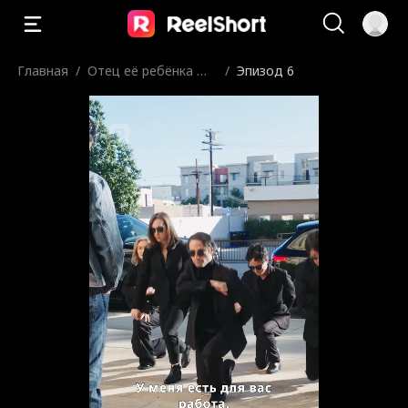
Главная
/
Отец её ребёнка —
/
Эпизод 6
торговец смертью