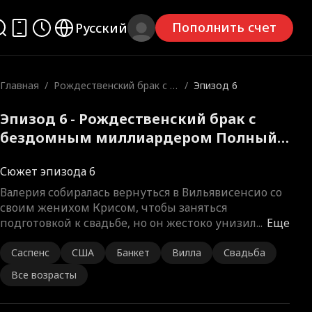
Пополнить счет
Русский
Главная
/
Рождественский брак с б
/
Эпизод 6
ездомным миллиардером
Эпизод 6 - Рождественский брак с
бездомным миллиардером Полный
фильм
Сюжет эпизода 6
Валерия собиралась вернуться в Вильявисенсио со
своим женихом Крисом, чтобы заняться
подготовкой к свадьбе, но он жестоко унизил
...
Еще
Саспенс
США
Банкет
Вилла
Свадьба
Все возрасты